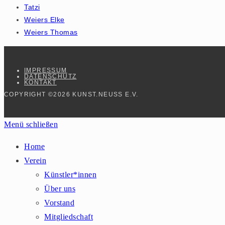
Tatzi
Weiers Elke
Weiers Thomas
IMPRESSUM
DATENSCHUTZ
KONTAKT
COPYRIGHT ©2026 KUNST.NEUSS E.V.
Menü schließen
Home
Verein
Künstler*innen
Über uns
Vorstand
Mitgliedschaft