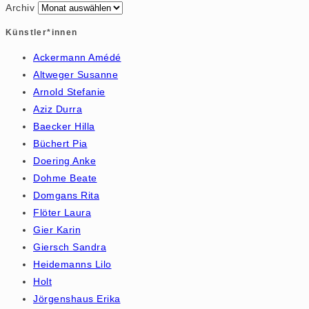
Archiv
Künstler*innen
Ackermann Amédé
Altweger Susanne
Arnold Stefanie
Aziz Durra
Baecker Hilla
Büchert Pia
Doering Anke
Dohme Beate
Domgans Rita
Flöter Laura
Gier Karin
Giersch Sandra
Heidemanns Lilo
Holt
Jörgenshaus Erika