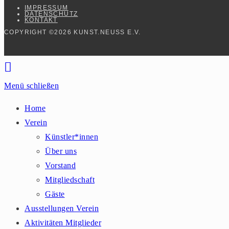
IMPRESSUM
DATENSCHUTZ
KONTAKT
COPYRIGHT ©2026 KUNST.NEUSS E.V.
Menü schließen
Home
Verein
Künstler*innen
Über uns
Vorstand
Mitgliedschaft
Gäste
Ausstellungen Verein
Aktivitäten Mitglieder