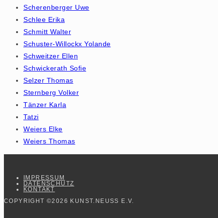
Scherenberger Uwe
Schlee Erika
Schmitt Walter
Schuster-Willockx Yolande
Schweitzer Ellen
Schwickerath Sofie
Selzer Thomas
Sternberg Volker
Tänzer Karla
Tatzi
Weiers Elke
Weiers Thomas
IMPRESSUM
DATENSCHUTZ
KONTAKT
COPYRIGHT ©2026 KUNST.NEUSS E.V.