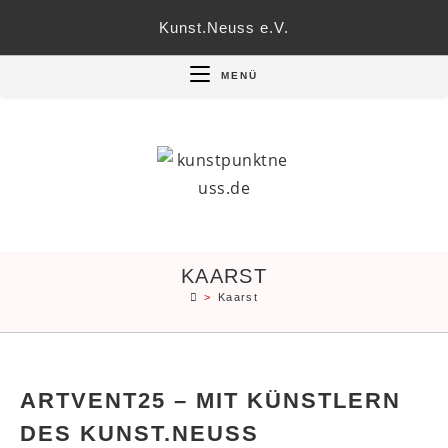
Zum
Kunst.Neuss e.V.
Inhalt
springen
MENÜ
KAARST
>
Kaarst
ARTVENT25 – MIT KÜNSTLERN
DES KUNST.NEUSS