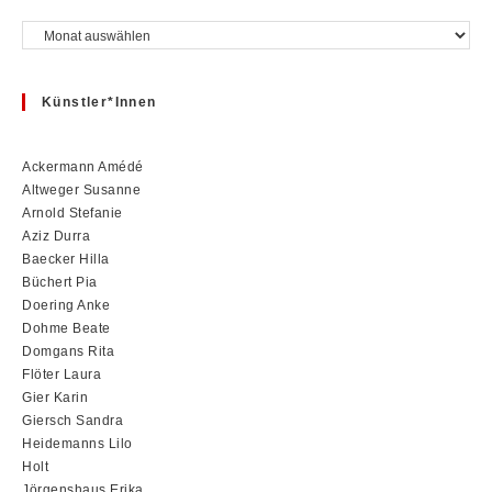
Archiv
Künstler*innen
Ackermann Amédé
Altweger Susanne
Arnold Stefanie
Aziz Durra
Baecker Hilla
Büchert Pia
Doering Anke
Dohme Beate
Domgans Rita
Flöter Laura
Gier Karin
Giersch Sandra
Heidemanns Lilo
Holt
Jörgenshaus Erika