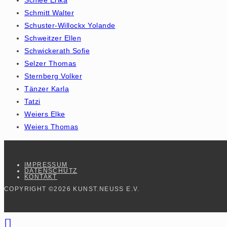
Schmitt Walter
Schuster-Willockx Yolande
Schweitzer Ellen
Schwickerath Sofie
Selzer Thomas
Sternberg Volker
Tänzer Karla
Tatzi
Weiers Elke
Weiers Thomas
IMPRESSUM
DATENSCHUTZ
KONTAKT
COPYRIGHT ©2026 KUNST.NEUSS E.V.