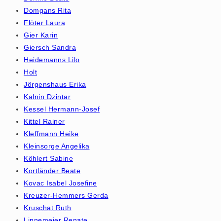
Domgans Rita
Flöter Laura
Gier Karin
Giersch Sandra
Heidemanns Lilo
Holt
Jörgenshaus Erika
Kalnin Dzintar
Kessel Hermann-Josef
Kittel Rainer
Kleffmann Heike
Kleinsorge Angelika
Köhlert Sabine
Kortländer Beate
Kovac Isabel Josefine
Kreuzer-Hemmers Gerda
Kruschat Ruth
Linnemeier Renate