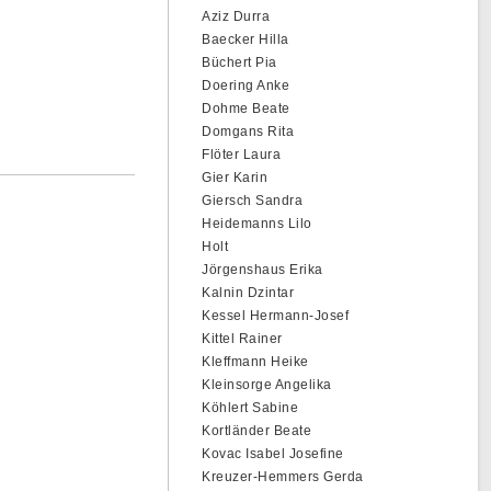
Aziz Durra
Baecker Hilla
Büchert Pia
Doering Anke
Dohme Beate
Domgans Rita
Flöter Laura
Gier Karin
Giersch Sandra
Heidemanns Lilo
Holt
Jörgenshaus Erika
Kalnin Dzintar
Kessel Hermann-Josef
Kittel Rainer
Kleffmann Heike
Kleinsorge Angelika
Köhlert Sabine
Kortländer Beate
Kovac Isabel Josefine
Kreuzer-Hemmers Gerda