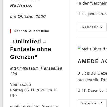
in der Wertheim
Rathaus
Beitrag
13. Januar 202
bis Oktober 2026
veröffentlicht:
„In
Weiterlesen
Uns
Nächste Ausstellung
Auge
Amé
Ack
„Unlimited –
In
Kaar
Fantasie ohne
Bütt
Grenzen“
AMÉDÉ A
Interimmuseum, Hansaallee
01. bis 30. De
190
ausgestellt. Fo
Vernissage
Beitrag
Freitag 06.11.2026 um 18
15. Dezember 
veröffentlicht:
Uhr
Amé
Weiterlesen
geöffnet Freitag, Samstag
Ack