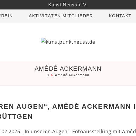
Kunst.Neuss e.V.
EREIN
AKTIVITÄTEN MITGLIEDER
KONTAKT
AMÉDÉ ACKERMANN
>
Amédé Ackermann
EREN AUGEN“, AMÉDÉ ACKERMANN 
BÜTTGEN
4.02.2026 „In unseren Augen“ Fotoausstellung mit Am