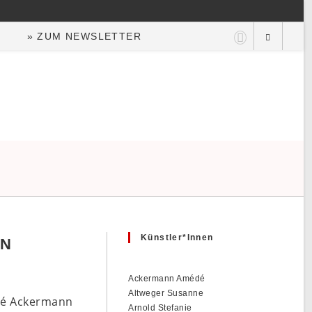
» ZUM NEWSLETTER
Künstler*innen
IN
Ackermann Amédé
Altweger Susanne
édé Ackermann
Arnold Stefanie