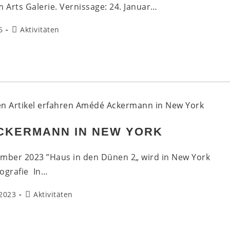
 Arts Galerie. Vernissage: 24. Januar…
Beitrags-
6
Aktivitäten
Kategorie:
eren
n“,
dé
ermann
st-
gen
CKERMANN IN NEW YORK
zember 2023 ”Haus in den Dünen 2„ wird in New York
tografie In…
Beitrags-
2023
Aktivitäten
Kategorie:
dé
ermann