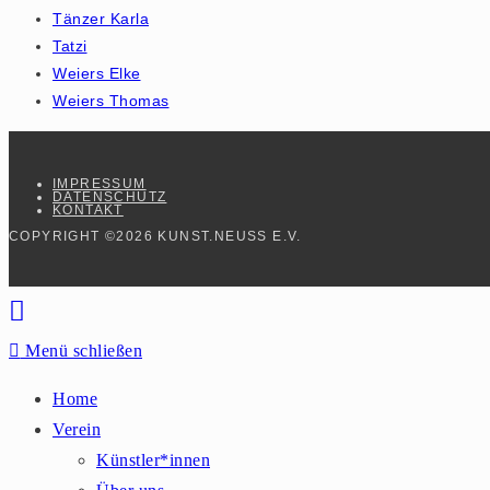
Tänzer Karla
Tatzi
Weiers Elke
Weiers Thomas
IMPRESSUM
DATENSCHUTZ
KONTAKT
COPYRIGHT ©2026 KUNST.NEUSS E.V.
Menü schließen
Home
Verein
Künstler*innen