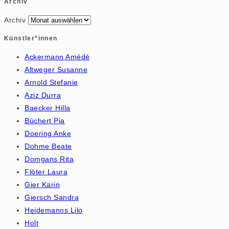
Archiv
Archiv
Künstler*innen
Ackermann Amédé
Altweger Susanne
Arnold Stefanie
Aziz Durra
Baecker Hilla
Büchert Pia
Doering Anke
Dohme Beate
Domgans Rita
Flöter Laura
Gier Karin
Giersch Sandra
Heidemanns Lilo
Holt