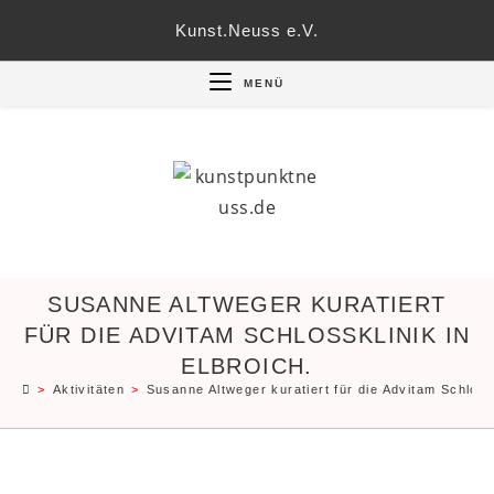
Zum
Kunst.Neuss e.V.
Inhalt
springen
MENÜ
SUSANNE ALTWEGER KURATIERT
FÜR DIE ADVITAM SCHLOSSKLINIK IN
ELBROICH.
>
Aktivitäten
>
Susanne Altweger kuratiert für die Advitam Schlossk