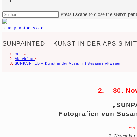
Press Escape to close the search pane
SUNPAINTED – KUNST IN DER APSIS M
Start
>
Aktivitäten
>
SUNPAINTED – Kunst in der Apsis mit Susanne Altweger
2. – 30. N
„SUNP
Fotografien von Susan
Vern
2. November 