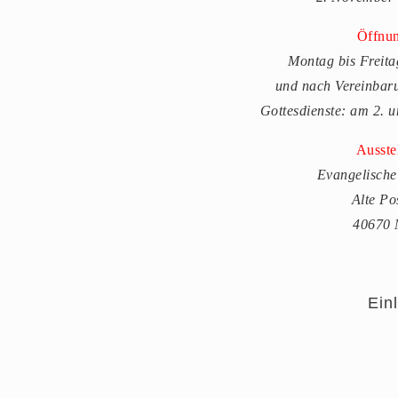
Öffnun
Montag bis Freita
und nach Vereinbar
Gottesdienste: am 2. 
Ausste
Evangelische
Alte Po
40670 
Ein