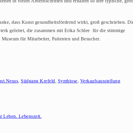
hen in vielen Arbeitsschritten und erhalten so ihre typische, gro
nke, dass Kunst gesundheitsfördernd wirkt, groß geschrieben. Di
erk geleitet, die zusammen mit Erika Schlee für die stimmige
 Museum für Mitarbeiter, Patienten und Besucher.
st.Neuss
,
Südgang Krefeld
,
Symbiose
,
Verkaufsausstellung
t Leben. Lebenszeit.