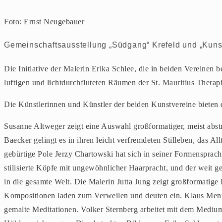
Foto: Ernst Neugebauer
Gemeinschaftsausstellung „Südgang“ Krefeld und „Kun
Die Initiative der Malerin Erika Schlee, die in beiden Vereinen be
luftigen und lichtdurchfluteten Räumen der St. Mauritius Therap
Die Künstlerinnen und Künstler der beiden Kunstvereine bieten d
Susanne Altweger zeigt eine Auswahl großformatiger, meist abstra
Baecker gelingt es in ihren leicht verfremdeten Stilleben, das A
gebürtige Pole Jerzy Chartowski hat sich in seiner Formensprac
stilisierte Köpfe mit ungewöhnlicher Haarpracht, und der weit ge
in die gesamte Welt. Die Malerin Jutta Jung zeigt großformatige
Kompositionen laden zum Verweilen und deuten ein. Klaus Menzel
gemalte Meditationen. Volker Sternberg arbeitet mit dem Medium S