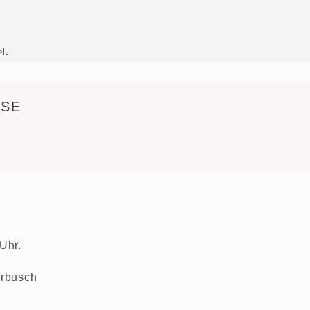
l.
OSE
 Uhr.
eerbusch