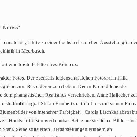
st.Neuss“
heimatet ist, führte zu einer höchst erfreulichen Ausstellung in de
ieklinik in Meerbusch.
ort eine breite Palette ihres Könnens.
kter Fotos. Der ebenfalls leidenschaftlichen Fotografin Hilla
lltägliche zum Besonderen zu erheben. Der in Krefeld lebende
he dem phantastischen Realismus verschrieben. Anne Hallecker zei
reiste Profifotograf Stefan Houbertz entführt uns mit seinen Fotos
 Blumenbilder von intensiver Farbigkeit. Carola Lischkes abstrakt
s Handschrift ist unverkennbar. Seine meisterlichen Bilder sind
tahl. Seine stilisierten Tierdarstellungen erinnern an