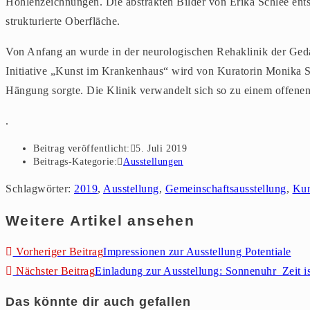
Höhlenzeichnungen. Die abstrakten Bilder von Erika Schlee entste
strukturierte Oberfläche.
Von Anfang an wurde in der neurologischen Rehaklinik der Geda
Initiative „Kunst im Krankenhaus“ wird von Kuratorin Monika St
Hängung sorgte. Die Klinik verwandelt sich so zu einem offenen
.
Beitrag veröffentlicht:
5. Juli 2019
Beitrags-Kategorie:
Ausstellungen
Schlagwörter
:
2019
,
Ausstellung
,
Gemeinschaftsausstellung
,
Kun
Weitere Artikel ansehen
Vorheriger Beitrag
Impressionen zur Ausstellung Potentiale
Nächster Beitrag
Einladung zur Ausstellung: Sonnenuhr_Zeit is
Das könnte dir auch gefallen