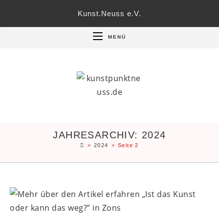
Zum
Kunst.Neuss e.V.
Inhalt
springen
MENÜ
JAHRESARCHIV: 2024
>
2024
>
Seite 2