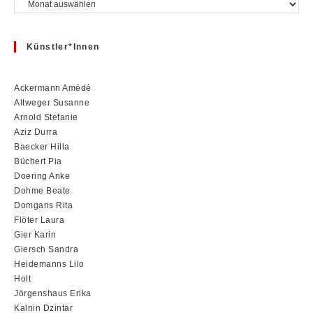
Archiv
Künstler*innen
Ackermann Amédé
Altweger Susanne
Arnold Stefanie
Aziz Durra
Baecker Hilla
Büchert Pia
Doering Anke
Dohme Beate
Domgans Rita
Flöter Laura
Gier Karin
Giersch Sandra
Heidemanns Lilo
Holt
Jörgenshaus Erika
Kalnin Dzintar